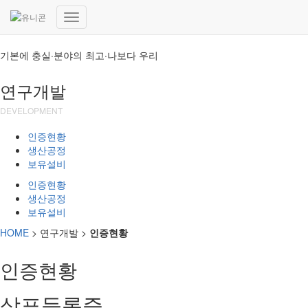
(주)유니콘
내
비
기본에 충실·분야의 최고·나보다 우리
게
이
션
연구개발
토
글
DEVELOPMENT
인증현황
생산공정
보유설비
인증현황
생산공정
보유설비
HOME
> 연구개발 >
인증현황
인증현황
상표등록증