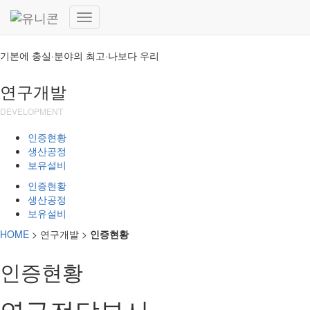
(주)유니콘
내
비
기본에 충실·분야의 최고·나보다 우리
게
이
션
연구개발
토
글
DEVELOPMENT
인증현황
생산공정
보유설비
인증현황
생산공정
보유설비
HOME
> 연구개발 >
인증현황
인증현황
연구전담부서