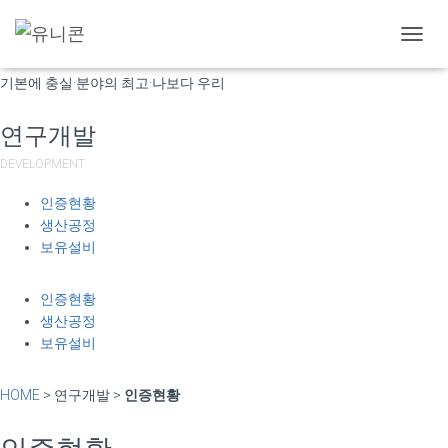
(주)유니콘
내
비
기본에 충실·분야의 최고·나보다 우리
게
이
션
연구개발
토
글
DEVELOPMENT
인증현황
생산공정
보유설비
인증현황
생산공정
보유설비
HOME
> 연구개발 >
인증현황