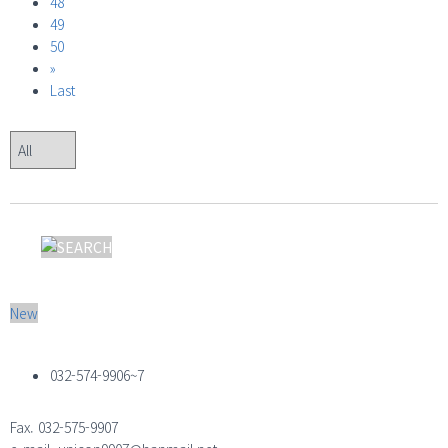
48
49
50
»
Last
New
032-574-9906~7
Fax. 032-575-9907