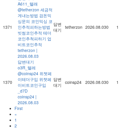
A611_텔래
@tetherzon 세금적
게내는방법 검돈믹
싱문의 코인믹싱 코
답변
1371
인추적피하는방법
tetherzon
2026.08.03
0
1
대기
빗썸코인추적 테더
코인추척피하기 업
비트코인추적
tetherzon
|
2026.08.03
답변대기
o3R_텔레
@coinsp24 위쳇페
이테더구입 위챗페
답변
1370
coinsp24
2026.08.03
0
1
이비트코인구입
대기
_d7D
coinsp24
|
2026.08.03
First
«
1
2