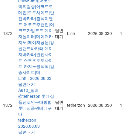
bmw6060)|어코드
먹튀검증|어코드도
메인|토토사이트|안
전바카라|출석이벤
트|어코드추천인|어
코드가입코드|메이
답변
1373
Linh
2026.08.03
0
1
저놀이터|메이저카
대기
지노|메이저공원|강
원랜드바카라|메이
저바카라|안전사이
트|스포츠토토사이
트|카지노블랙잭|검
증사이트|메
Linh
|
2026.08.03
답변대기
A612_텔레
@tetherzon 롯데상
품권코인구매방법
답변
1372
tetherzon
2026.08.03
0
1
롯데상품권테더구
대기
매
tetherzon
|
2026.08.03
답변대기