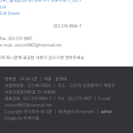
z4R_텔레@sta79m청부가격 청부브로커_t8S
»
List
Edit
Delete
032-574-9906~7
Fax. 032-575-9907
e-mail. unicon9907@hanmail.net
(주)유니콘에 궁금한 사항이 있으시면 연락주세요.
업체명 : (주)유니콘 ｜ 대표 : 윤영태
사업자번호 : 137-86-50830 ｜ 주소 : (21076) 인천광역시 계양구
서운산업로54번길 15 (서운동)
대표전화 : 032-574-9906~7 ｜ FAX : 032-575-9907 ｜ E-mail :
unicon9907@hanmail.net
Copyright 주식회사 유니콘 ｜ All Rights Reserved ｜
admin
Design by 티제이웹