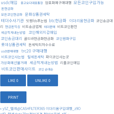
usdc매입
모든코인구입가능
암호화폐구매대행
중고오다대포통장
돈현금화
문화상품권세탁
모든코인현금화
테더수사기관
btc현금화
이더리움현금화
빗썸fds푸는법
코인송금대
리
비트송금업체
비트코인환전
현금돈믹싱
테더판매
코인해외지갑매입
세금적게내는방법
코인송금대리
골드바현금화현금화
코인원화구입
롯데상품권세탁
돈세탁최저수수료
trc20 구매대행
usdt판매대행
비트코인사는법
탈세돈세탁
파이코인사는곳
세금적게내는방법
가상화폐선물거래
리플코인매입
비트코인판매사이트
코인 손대손
LIKE
0
UNLIKE
0
PRINT
«
y5Z_텔레@CASHFILTER365 이더리움구입대행_z9O