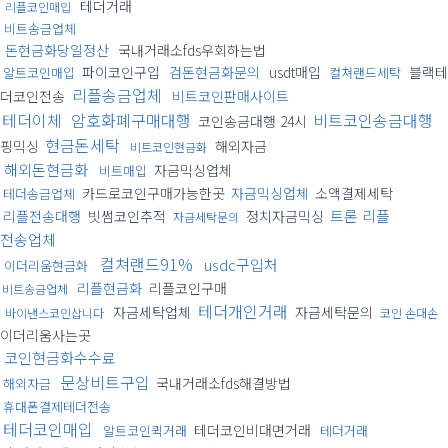
테더거래
리플코인매입
비트송금업체
돈현금화당일정산
국내거래소fds우회하는법
파이코인구입
검돈현금화문의
usdt매입
블랙테
알트코인매입
컬쳐랜드세탁
리플송금업체
더코인전송
비트코인판매사이트
테더이체
암호화폐구매대행
비트코인송금대행
코인송금대행 24시
현금돈세탁
핑믹싱
해외자금
비트코인현금화
해외돈현금화
자금믹싱업체
비트매입
카드로코인구매가능한곳
자금믹싱업체
소액결제세탁
테더송금업체
트론 리플
리플전송대행
빗썸코인추적
정치자금믹싱
자금세탁문의
전송업체
컬쳐랜드91%
usdc구입처
이더리움현금화
리플현금화
리플코인구매
비트송금업체
테더개인거래
자금세탁업체
자금세탁문의
바이낸스코인삽니다
코인 손대손
이더리움사는곳
코인현금화수수료
문상비트구입
국내거래소fds해결방법
해외자금
휴대폰결제테더전송
테더코인매입
테더코인비대면거래
알트코인퀵거래
테더거래