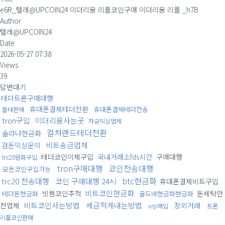
e6R_텔레@UPCOIN24 이더리움 리플코인구매 이더리움 리플 _h7B
Author
텔레@UPCOIN24
Date
2026-05-27 07:38
Views
39
답변대기
테더트론구매대행
휴대폰결제테더전환
휴대폰결제테더전송
블테판매
tron구입
이더리움사는곳
자금믹싱업체
컬쳐랜드테더전환
솔라나현금화
비트송금업체
검돈믹싱문의
테더코인이체구입
국내거래소fds시간
구매대행
trc20원화구입
tron구매대행
코인전송대행
모든코인구입가능
btc현금화
trc20 전송대행
코인 구매대행 24시
휴대폰결제비트구입
비트코인현금화
빗썸코인추적
돈세탁안
테더돈현금화
골드바현금화현금화
비트코인사는방법
세금적게내는방법
전업체
장외거래
xrp매입
트론
리플코인판매