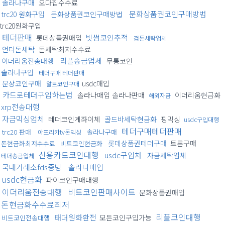
솔라나구매
오다집수수료
문화상품권코인구매방법
trc20 원화구입
문화상품권코인구매방법
trc20원화구입
테더판매
빗썸코인추적
롯데상품권매입
검돈세탁업체
언더돈세탁
돈세탁최저수수료
리플송금업체
이더리움전송대행
무통코인
솔라나구입
테더구매 테더판매
문상코인구매
usdc매입
알트코인구매
카드로테더구입하는법
솔라나매입 솔라나판매
이더리움현금화
해외자금
xrp전송대행
자금믹싱업체
테더코인계좌이체
골드바세탁현금화
핑믹싱
usdc구입대행
테더구매테더판매
trc20 판매
솔라나구매
아프리카tv돈믹싱
롯데상품권테더구매
트론구매
돈현금화최저수수료
비트코인현금화
신용카드코인대행
usdc구입처
자금세탁업체
테더송금업체
국내거래소fds증빙
솔라나매입
usdc현금화
파이코인구매대행
이더리움전송대행
비트코인판매사이트
문화상품권매입
돈현금화수수료최저
리플코인대행
태더원화환전
모든코인구입가능
비트코인전송대행